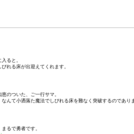
に入ると。
しびれる床が出迎えてくれます。
知恵のついた、ご一行サマ。
」なんて小洒落た魔法でしびれる床を難なく突破するのであり
、まるで勇者です。