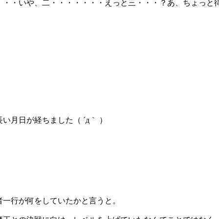
・・・いや、二・・・・・・・えっと三・・・？あ、ちょっと
い月日が経ちました（ ´д｀ ）
者一行が何をしていたかと言うと。