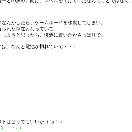
魔王との決戦に向け、レベルを上げていたなんてことではなく
除なんかしたら、ゲームボーイを移動してしまい。
れられた存在となっていて。
をしようと思ったら、何処に置いたかさっぱりで。
には、なんと電池が切れていて・・・
トはどうでもいいか（ ´д｀ ）
だな・・・。）