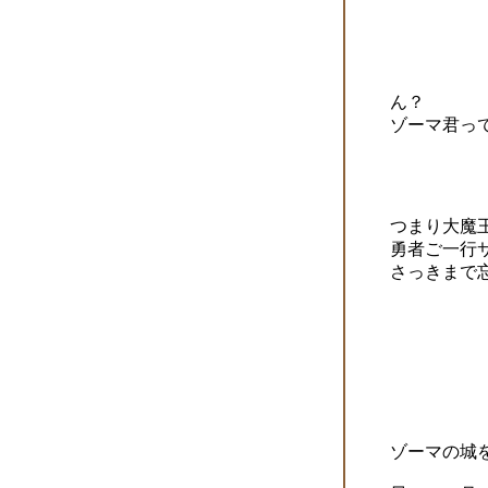
ん？
ゾーマ君っ
つまり大魔
勇者ご一行
さっきまで
ゾーマの城