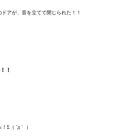
のドアが、音を立てて閉じられた！！
！！
Σ（ ´д｀ ）