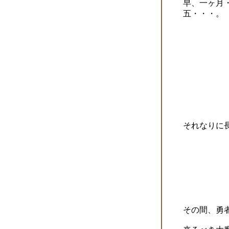
早、一ヶ月
五・・・。
それなりに長
その間、勇