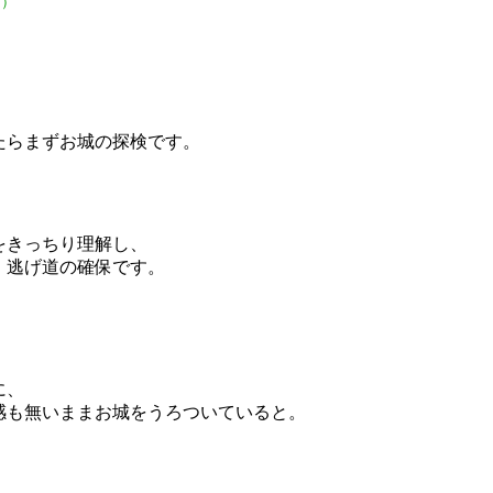
。）
たらまずお城の探検です。
をきっちり理解し、
、逃げ道の確保です。
に、
感も無いままお城をうろついていると。