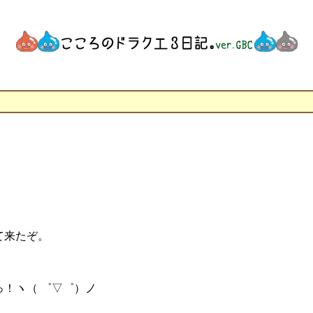
て来たぞ。
っ！ヽ（ ゜▽゜）ノ