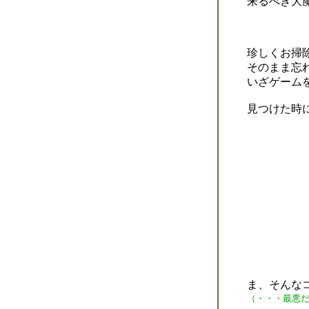
来るべき大
珍しくお掃
そのまま忘
いざゲーム
見つけた時
ま、そんなコ
（・・・最悪