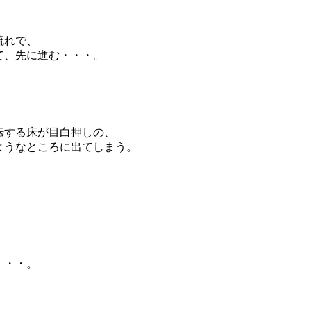
流れで、
て、先に進む・・・。
転する床が目白押しの、
ようなところに出てしまう。
・・・。