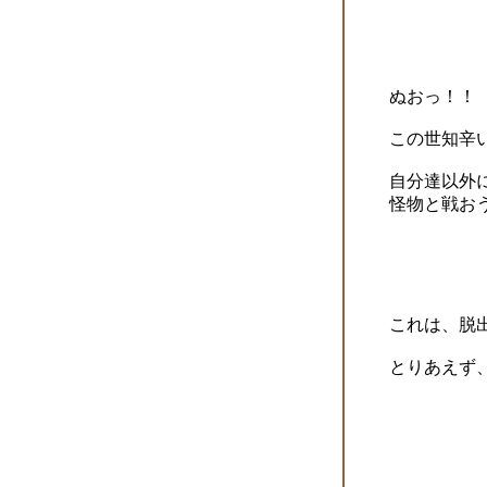
ぬおっ！！
この世知辛
自分達以外
怪物と戦お
これは、脱
とりあえず