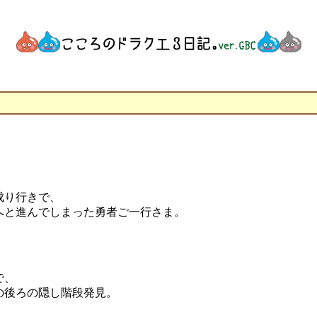
成り行きで、
へと進んでしまった勇者ご一行さま。
で、
の後ろの隠し階段発見。