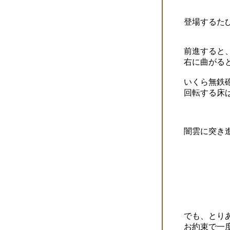
登場するた
前進すると
右に曲がる
いくら無鉄
回転する床
闇雲に突き
でも、とり
お約束で一