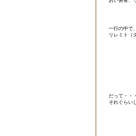
おい勇者、
一行の中で
リレミト（
だって・・
それぐらい