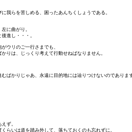
びに我らを苦しめる、困ったあんちくしょうである。
、左に曲がり。
と後進し・・・。
砲がウリのご一行さまでも、
ばかりは、じっくり考えて行動せねばなりません。
進むばかりじゃあ、永遠に目的地には辿りつけないのでありま
あえず。
度くらいは道を踏み外して、落ちておくのも忘れずに。