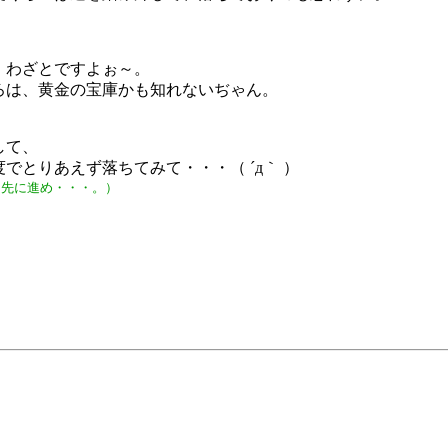
、わざとですよぉ～。
ろは、黄金の宝庫かも知れないぢゃん。
して、
でとりあえず落ちてみて・・・（ ´д｀ ）
ら先に進め・・・。）