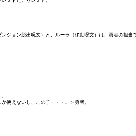
リレミトだ。リレミト。
、
ダンジョン脱出呪文）と、ルーラ（移動呪文）は、勇者の担当
・。
しか使えないし、この子・・・。＞勇者。