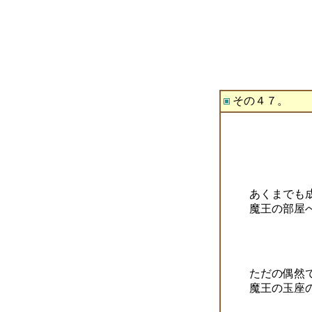
その４７。
あくまでも
魔王の部屋
ただの偶然
魔王の玉座