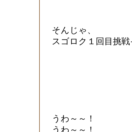
そんじゃ、
スゴロク１回目挑戦
うわ～～！
うわ～～！